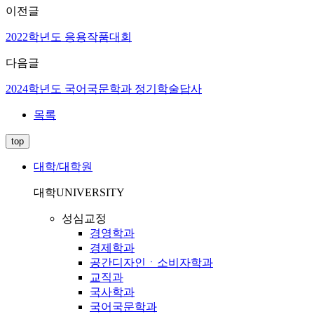
이전글
2022학년도 응용작품대회
다음글
2024학년도 국어국문학과 정기학술답사
목록
top
대학/대학원
대학
UNIVERSITY
성심교정
경영학과
경제학과
공간디자인ㆍ소비자학과
교직과
국사학과
국어국문학과