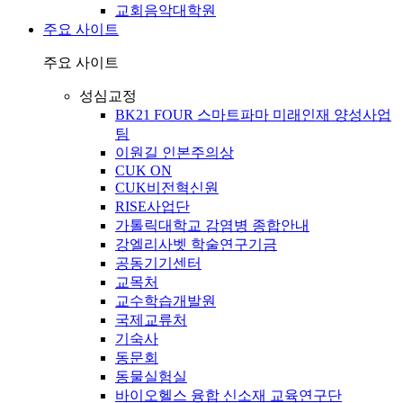
교회음악대학원
주요 사이트
주요 사이트
성심교정
BK21 FOUR 스마트파마 미래인재 양성사업
팀
이원길 인본주의상
CUK ON
CUK비전혁신원
RISE사업단
가톨릭대학교 감염병 종합안내
강엘리사벳 학술연구기금
공동기기센터
교목처
교수학습개발원
국제교류처
기숙사
동문회
동물실험실
바이오헬스 융합 신소재 교육연구단