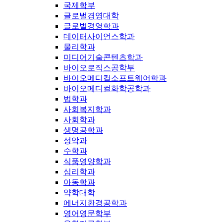
국제학부
글로벌경영대학
글로벌경영학과
데이터사이언스학과
물리학과
미디어기술콘텐츠학과
바이오로직스공학부
바이오메디컬소프트웨어학과
바이오메디컬화학공학과
법학과
사회복지학과
사회학과
생명공학과
성악과
수학과
식품영양학과
심리학과
아동학과
약학대학
에너지환경공학과
영어영문학부