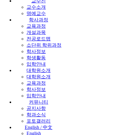
교수진
교수소개
명예교수
학사과정
교육과정
개설과목
전공로드맵
소단위 학위과정
학사정보
학생활동
입학안내
대학원소개
대학원소개
교육과정
학사정보
입학안내
커뮤니티
공지사항
학과소식
포토갤러리
English / 中文
English