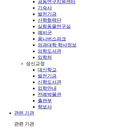
공동연구지원센터
기숙사
발전기금
산학협력단
실험동물연구실
예비군
옴니버스파크
의과대학 학사정보
의학도서관
입학처
성신교정
대신학교
발전기금
신학도서관
입학안내
전례박물관
출판부
학보사
관련 기관
관련 기관