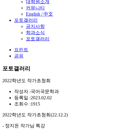
대학원소개
커뮤니티
English / 中文
포토갤러리
공지사항
학과소식
포토갤러리
프린트
공유
포토갤러리
2022학년도 작가초청회
작성자 :
국어국문학과
등록일 :
2023.02.02
조회수 :
1915
2022학년도 작가초청회(22.12.2)
- 정지돈 작가님 특강