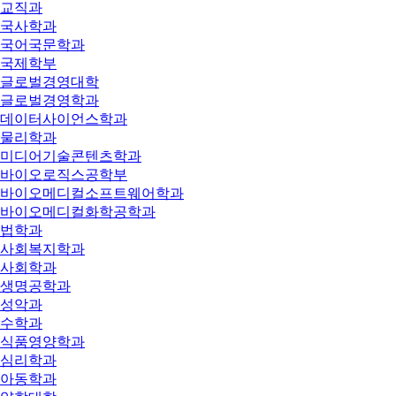
교직과
국사학과
국어국문학과
국제학부
글로벌경영대학
글로벌경영학과
데이터사이언스학과
물리학과
미디어기술콘텐츠학과
바이오로직스공학부
바이오메디컬소프트웨어학과
바이오메디컬화학공학과
법학과
사회복지학과
사회학과
생명공학과
성악과
수학과
식품영양학과
심리학과
아동학과