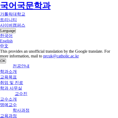
국어국문학과
가톨릭대학교
트리니티
사이버캠퍼스
Language
한국어
English
中文
This provides an unofficial translation by the Google translate. For
more information, mail to
prcuk@catholic.ac.kr
OK
전공안내
학과소개
교육목표
취업 및 진로
학과 사무실
교수진
교수소개
명예교수
학사과정
교육과정