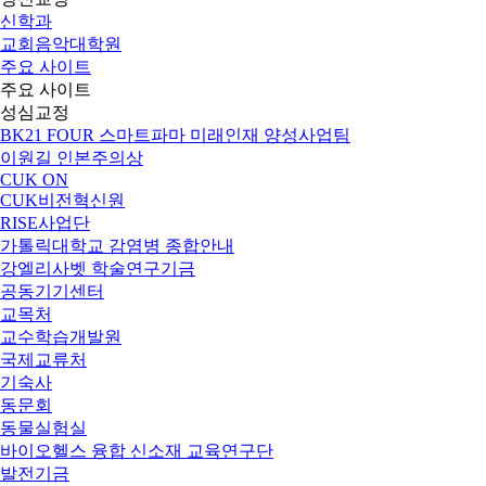
신학과
교회음악대학원
주요 사이트
주요 사이트
성심교정
BK21 FOUR 스마트파마 미래인재 양성사업팀
이원길 인본주의상
CUK ON
CUK비전혁신원
RISE사업단
가톨릭대학교 감염병 종합안내
강엘리사벳 학술연구기금
공동기기센터
교목처
교수학습개발원
국제교류처
기숙사
동문회
동물실험실
바이오헬스 융합 신소재 교육연구단
발전기금