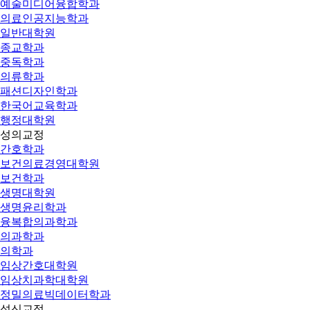
예술미디어융합학과
의료인공지능학과
일반대학원
종교학과
중독학과
의류학과
패션디자인학과
한국어교육학과
행정대학원
성의교정
간호학과
보건의료경영대학원
보건학과
생명대학원
생명윤리학과
융복합의과학과
의과학과
의학과
임상간호대학원
임상치과학대학원
정밀의료빅데이터학과
성신교정