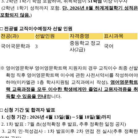
3. 2학년 1학기 학점 포함하여, 취득학점이
51학점
이상 이수자
(2학년 1학기 성적까지 포함.
단, 2026년 8월 하계계절학기 성적
포함되지 않음.
)
□ 전공별 교직이수예정자 선발 인원
전공(과)
선발인원
자격종명
표시과목
중등학교 정교
국어국문학과
국어
3
사(2급)
※ 영어영문학부 영어영문학트랙 지원자의 경우 교직이수 최종 선발
확정 직후 영어영문학트랙 이수에 관한 사전서약서를 작성하여야
하며(미카엘관 1층 학사지원팀 교직과에서 작성),
영어영문학트
랙 교육과정을 모두 이수한 학생에게만 졸업시 교원자격증을 취
득할 수 있음을 안내
합니다.
□ 신청 기간 및 합격자 발표
1. 신청 기간 : 2026년 4월 13일(월) ~ 5월 18일(월)까지
2. 1차 발표 : 7월 초(성적확정 후 발표, 추후 정확한 일정 공지)
3. 교직 인·적성검사 : 1차 발표이후 2차 면접 전 실시(추후 정확한