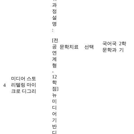
과
정
설
명
:
[전
국어국
2학
공
문학치료
선택
문학과
기
연
계
형
-
12
미디어 스토
학
리텔링 마이
4
점]
크로 디그리
뉴
미
디
어
기
반
디