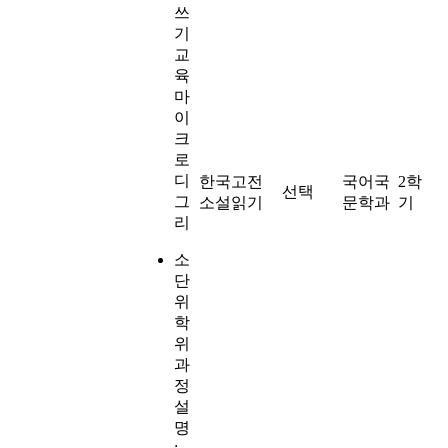
쓰
기
교
육
마
이
크
로
디
한국고전
국어국
2학
선택
그
소설읽기
문학과
기
리
소
단
위
학
위
과
정
설
명
: