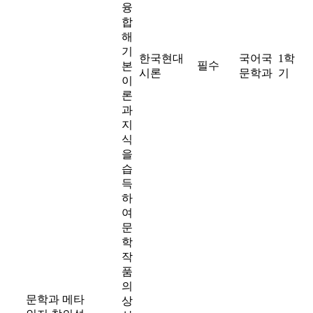
융
합
해
기
한국현대
국어국
1학
필수
본
시론
문학과
기
이
론
과
지
식
을
습
득
하
여
문
학
작
품
의
문학과 메타
상