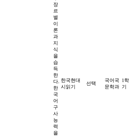
장
르
별
이
론
과
지
식
을
습
득
한
한국현대
국어국
1학
다.
선택
시읽기
문학과
기
한
국
어
구
사
능
력
을