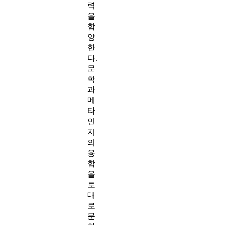
력
을
함
양
한
다.
문
학
과
메
타
인
지
의
융
합
을
토
대
로
문