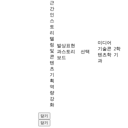
근
간
인
스
토
리
텔
미디어
링
발상표현
기술콘
2학
및
과스토리
선택
텐츠학
기
콘
보드
과
텐
츠
기
획
역
량
강
화
닫기
닫기