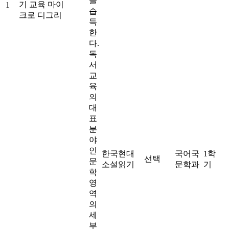
을
기 교육 마이
1
습
크로 디그리
득
한
다.
독
서
교
육
의
대
표
분
야
인
한국현대
국어국
1학
선택
문
소설읽기
문학과
기
학
영
역
의
세
부