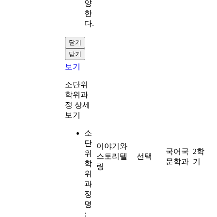
양
한
다.
닫기
닫기
보기
소단위
학위과
정 상세
보기
소
단
이야기와
국어국
2학
위
스토리텔
선택
문학과
기
학
링
위
과
정
명
: