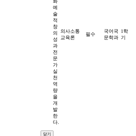
화
예
술
적
창
의사소통
국어국
1학
의
필수
교육론
문학과
기
성
과
전
문
가
실
천
역
량
을
개
발
한
다.
닫기