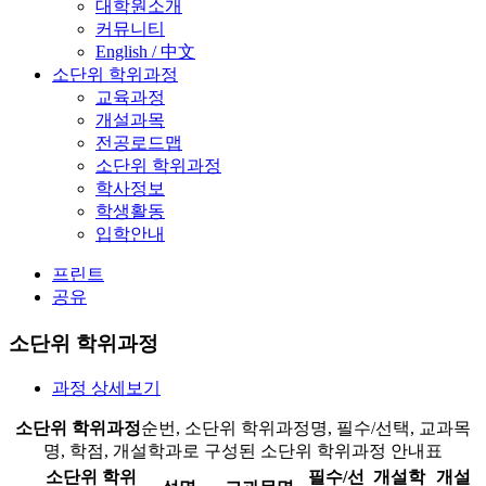
대학원소개
커뮤니티
English / 中文
소단위 학위과정
교육과정
개설과목
전공로드맵
소단위 학위과정
학사정보
학생활동
입학안내
프린트
공유
소단위 학위과정
과정 상세보기
소단위 학위과정
순번, 소단위 학위과정명, 필수/선택, 교과목
명, 학점, 개설학과로 구성된 소단위 학위과정 안내표
소단위 학위
필수/선
개설학
개설