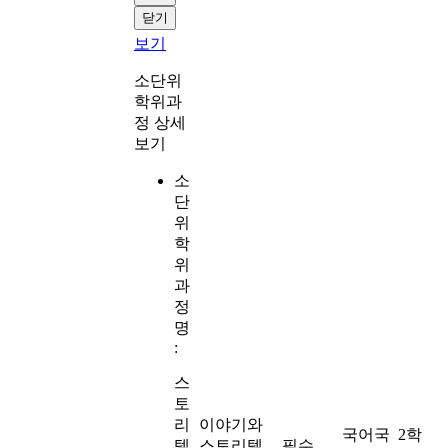
닫기
보기
소단위
학위과
정 상세
보기
소
단
위
학
위
과
정
명
:
스
토
리
이야기와
국어국
2학
텔
스토리텔
필수