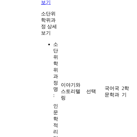
보기
소단위
학위과
정 상세
보기
소
단
위
학
위
과
정
이야기와
국어국
2학
명
스토리텔
선택
문학과
기
:
링
인
문
학
적
리