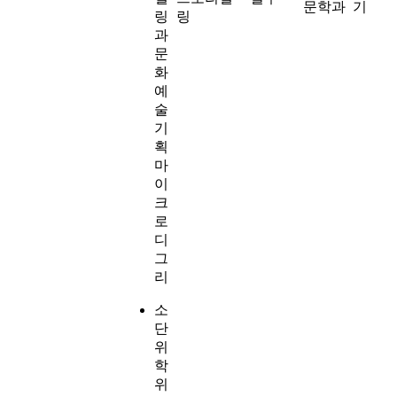
문학과
기
링
링
과
문
화
예
술
기
획
마
이
크
로
디
그
리
소
단
위
학
위