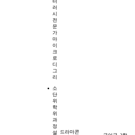
터
러
시
전
문
가
마
이
크
로
디
그
리
소
단
위
학
위
과
정
드라마콘
설