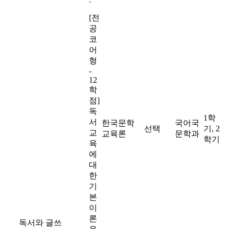
[전
공
코
어
형
-
12
학
점]
독
1학
서
한국문학
국어국
선택
기, 2
교
교육론
문학과
학기
육
에
대
한
기
본
이
론
독서와 글쓰