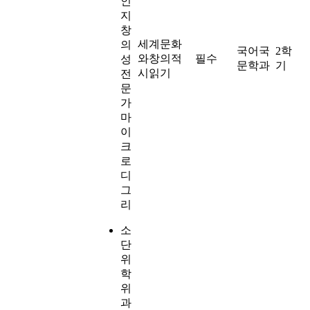
인
지
창
세계문화
의
국어국
2학
와창의적
필수
성
문학과
기
시읽기
전
문
가
마
이
크
로
디
그
리
소
단
위
학
위
과