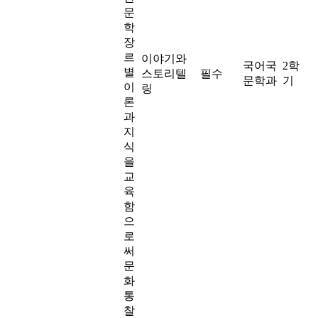
문
학
장
르
이야기와
국어국
2학
별
스토리텔
필수
문학과
기
이
링
론
과
지
식
을
교
육
함
으
로
써
문
화
통
찰