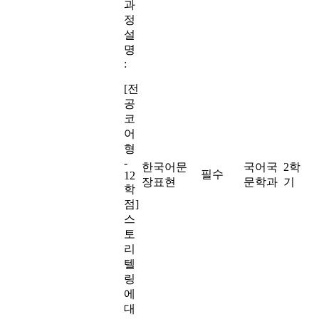
과
정
설
명
:
[전
공
코
어
형
-
한국어문
국어국
2학
필수
12
장표현
문학과
기
학
점]
스
토
리
텔
링
에
대