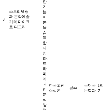
한
기
스토리텔링
본
과 문화예술
이
3
기획 마이크
론
로 디그리
을
습
득
한
다.
영
화,
드
라
마
에
대
한국고전
국어국
1학
필수
한
소설론
문학과
기
분
석
방
법