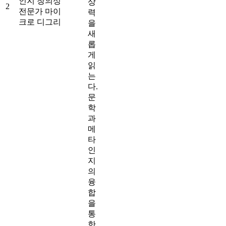
인지 창의성
상
2
전문가 마이
력
크로 디그리
을
새
롭
게
읽
는
다.
문
학
과
메
타
인
지
의
융
합
을
통
한