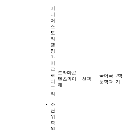
미
디
어
스
토
리
텔
링
마
이
크
드라마콘
로
국어국
2학
텐츠의이
선택
디
문학과
기
해
그
리
소
단
위
학
위