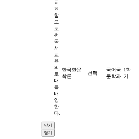
교
육
함
으
로
써
독
서
교
육
의
한국한문
국어국
1학
선택
토
학론
문학과
기
대
를
배
양
한
다.
닫기
닫기