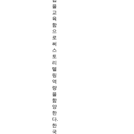
을
교
육
함
으
로
써
스
토
리
텔
링
역
량
을
함
양
한
다.
한
국