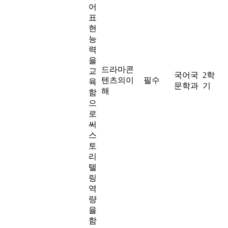
어
표
현
능
력
을
드라마콘
교
국어국
2학
텐츠의이
필수
육
문학과
기
해
함
으
로
써
스
토
리
텔
링
역
량
을
함