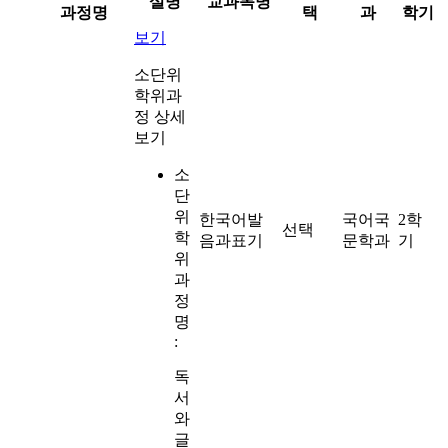
설명
교과목명
과정명
택
과
학기
보기
소단위
학위과
정 상세
보기
소
단
위
한국어발
국어국
2학
선택
학
음과표기
문학과
기
위
과
정
명
:
독
서
와
글