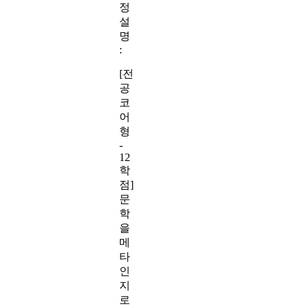
정
설
명
:
[전
공
코
어
형
-
12
학
점]
문
학
을
메
타
인
지
로