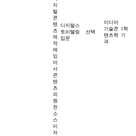
지
털
콘
미디어
텐
디지털스
기술콘
1학
츠
토리텔링
선택
텐츠학
기
제
입문
과
작
에
있
어
서
콘
텐
츠
의
원
천
소
스
이
자