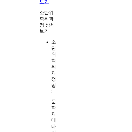
보기
소단위
학위과
정 상세
보기
소
단
위
학
위
과
정
명
:
문
학
과
메
타