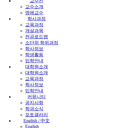
교수진
교수소개
명예교수
학사과정
교육과정
개설과목
전공로드맵
소단위 학위과정
학사정보
학생활동
입학안내
대학원소개
대학원소개
교육과정
학사정보
입학안내
커뮤니티
공지사항
학과소식
포토갤러리
English / 中文
English