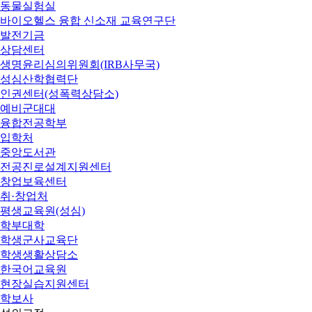
동물실험실
바이오헬스 융합 신소재 교육연구단
발전기금
상담센터
생명윤리심의위원회(IRB사무국)
성심산학협력단
인권센터(성폭력상담소)
예비군대대
융합전공학부
입학처
중앙도서관
전공진로설계지원센터
창업보육센터
취·창업처
평생교육원(성심)
학부대학
학생군사교육단
학생생활상담소
한국어교육원
현장실습지원센터
학보사