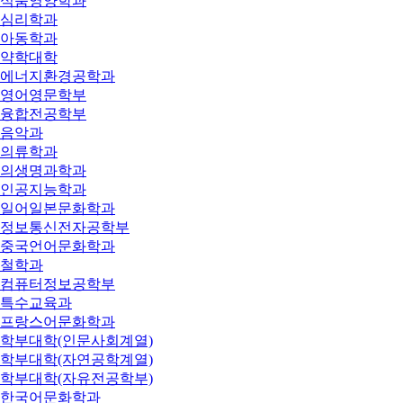
식품영양학과
심리학과
아동학과
약학대학
에너지환경공학과
영어영문학부
융합전공학부
음악과
의류학과
의생명과학과
인공지능학과
일어일본문화학과
정보통신전자공학부
중국언어문화학과
철학과
컴퓨터정보공학부
특수교육과
프랑스어문화학과
학부대학(인문사회계열)
학부대학(자연공학계열)
학부대학(자유전공학부)
한국어문화학과