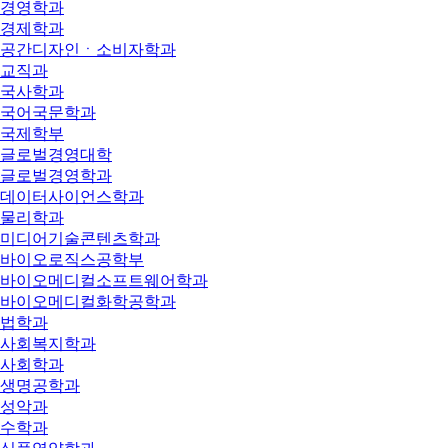
경영학과
경제학과
공간디자인ㆍ소비자학과
교직과
국사학과
국어국문학과
국제학부
글로벌경영대학
글로벌경영학과
데이터사이언스학과
물리학과
미디어기술콘텐츠학과
바이오로직스공학부
바이오메디컬소프트웨어학과
바이오메디컬화학공학과
법학과
사회복지학과
사회학과
생명공학과
성악과
수학과