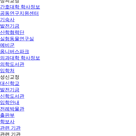
성의교정
간호대학 학사정보
공동연구지원센터
기숙사
발전기금
산학협력단
실험동물연구실
예비군
옴니버스파크
의과대학 학사정보
의학도서관
입학처
성신교정
대신학교
발전기금
신학도서관
입학안내
전례박물관
출판부
학보사
관련 기관
관련 기관