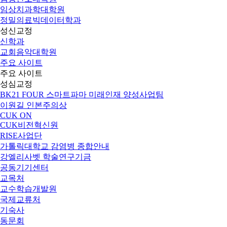
임상치과학대학원
정밀의료빅데이터학과
성신교정
신학과
교회음악대학원
주요 사이트
주요 사이트
성심교정
BK21 FOUR 스마트파마 미래인재 양성사업팀
이원길 인본주의상
CUK ON
CUK비전혁신원
RISE사업단
가톨릭대학교 감염병 종합안내
강엘리사벳 학술연구기금
공동기기센터
교목처
교수학습개발원
국제교류처
기숙사
동문회