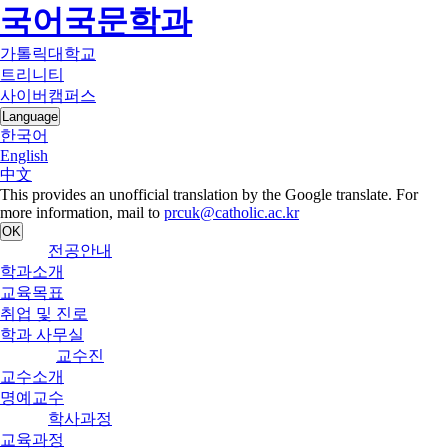
국어국문학과
가톨릭대학교
트리니티
사이버캠퍼스
Language
한국어
English
中文
This provides an unofficial translation by the Google translate. For
more information, mail to
prcuk@catholic.ac.kr
OK
전공안내
학과소개
교육목표
취업 및 진로
학과 사무실
교수진
교수소개
명예교수
학사과정
교육과정