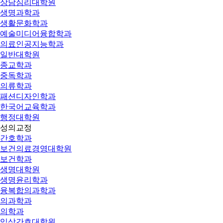
상담심리대학원
생명과학과
생활문화학과
예술미디어융합학과
의료인공지능학과
일반대학원
종교학과
중독학과
의류학과
패션디자인학과
한국어교육학과
행정대학원
성의교정
간호학과
보건의료경영대학원
보건학과
생명대학원
생명윤리학과
융복합의과학과
의과학과
의학과
임상간호대학원