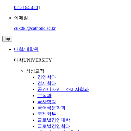
02-2164-420
1
이메일
cukdkl@catholic.ac.kr
top
대학/대학원
대학
UNIVERSITY
성심교정
경영학과
경제학과
공간디자인ㆍ소비자학과
교직과
국사학과
국어국문학과
국제학부
글로벌경영대학
글로벌경영학과