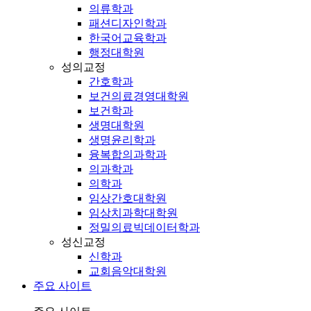
의류학과
패션디자인학과
한국어교육학과
행정대학원
성의교정
간호학과
보건의료경영대학원
보건학과
생명대학원
생명윤리학과
융복합의과학과
의과학과
의학과
임상간호대학원
임상치과학대학원
정밀의료빅데이터학과
성신교정
신학과
교회음악대학원
주요 사이트