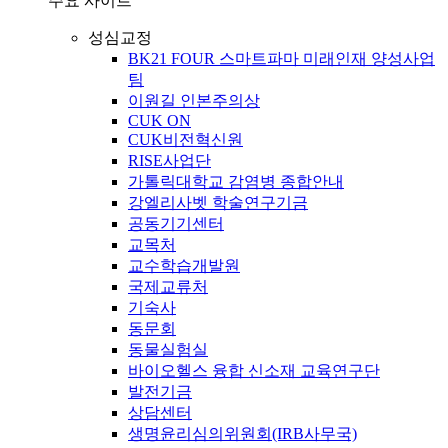
주요 사이트
성심교정
BK21 FOUR 스마트파마 미래인재 양성사업
팀
이원길 인본주의상
CUK ON
CUK비전혁신원
RISE사업단
가톨릭대학교 감염병 종합안내
강엘리사벳 학술연구기금
공동기기센터
교목처
교수학습개발원
국제교류처
기숙사
동문회
동물실험실
바이오헬스 융합 신소재 교육연구단
발전기금
상담센터
생명윤리심의위원회(IRB사무국)