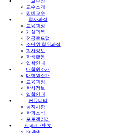
교수진
교수소개
명예교수
학사과정
교육과정
개설과목
전공로드맵
소단위 학위과정
학사정보
학생활동
입학안내
대학원소개
대학원소개
교육과정
학사정보
입학안내
커뮤니티
공지사항
학과소식
포토갤러리
English / 中文
English