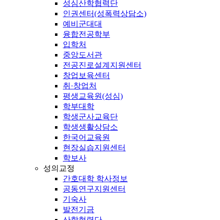
성심산학협력단
인권센터(성폭력상담소)
예비군대대
융합전공학부
입학처
중앙도서관
전공진로설계지원센터
창업보육센터
취·창업처
평생교육원(성심)
학부대학
학생군사교육단
학생생활상담소
한국어교육원
현장실습지원센터
학보사
성의교정
간호대학 학사정보
공동연구지원센터
기숙사
발전기금
산학협력단