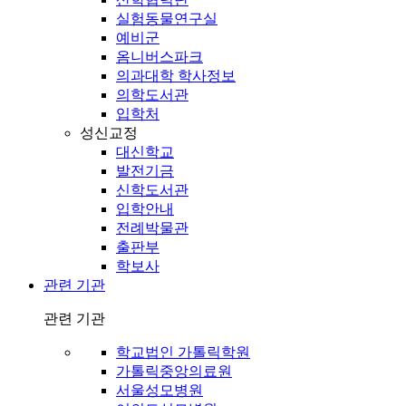
실험동물연구실
예비군
옴니버스파크
의과대학 학사정보
의학도서관
입학처
성신교정
대신학교
발전기금
신학도서관
입학안내
전례박물관
출판부
학보사
관련 기관
관련 기관
학교법인 가톨릭학원
가톨릭중앙의료원
서울성모병원