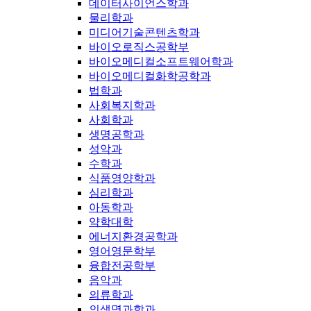
데이터사이언스학과
물리학과
미디어기술콘텐츠학과
바이오로직스공학부
바이오메디컬소프트웨어학과
바이오메디컬화학공학과
법학과
사회복지학과
사회학과
생명공학과
성악과
수학과
식품영양학과
심리학과
아동학과
약학대학
에너지환경공학과
영어영문학부
융합전공학부
음악과
의류학과
의생명과학과